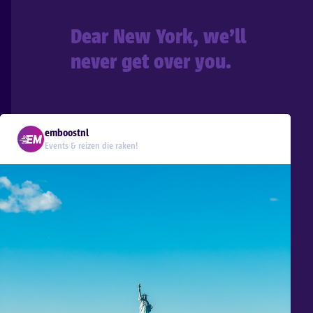
Dear New York, we’ll
never get over you.
emboostnl
Events & reizen die raken!