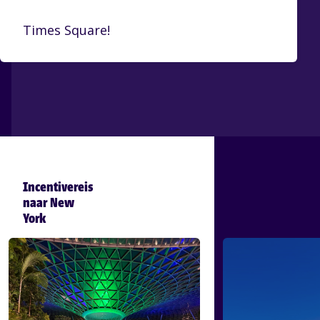
Times Square!
Incentivereis
naar New
York