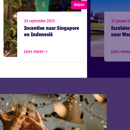
Reizen
29 september 2023
31 januari 
Incentive naar Singapore
Excelsio
en Indonesië
naar Mar
Lees meer
Lees mee