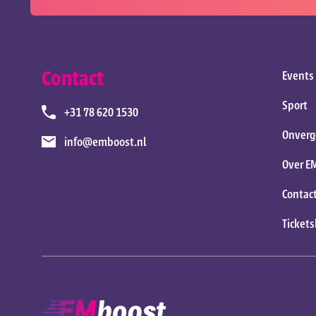
Contact
Events
Sport
+31 78 620 1530
Onverg
info@emboost.nl
Over E
Contac
Ticket