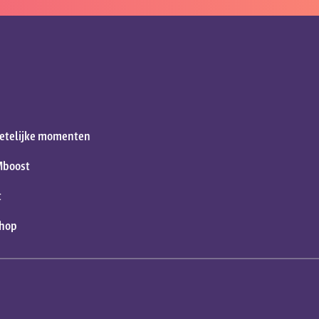
etelijke momenten
Mboost
t
shop