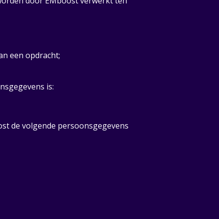
 worden door EMboost verwerkt ten
an een opdracht;
nsgegevens is:
ost de volgende persoonsgegevens