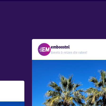
emboostnl
Events & reizen die raken!