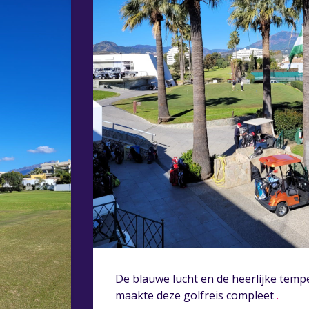
De blauwe lucht en de heerlijke temp
maakte deze golfreis compleet
.