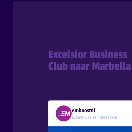
Excelsior Business
Club naar Marbella
emboostnl
Events & reizen die raken!