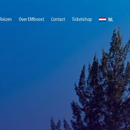
NL
Reizen
Over EMboost
Contact
Ticketshop