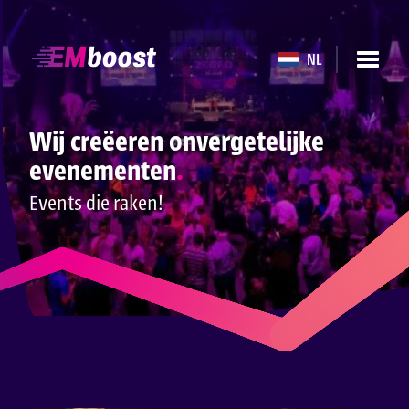
NL
Wij creëeren onvergetelijke
evenementen
.
Events die raken!