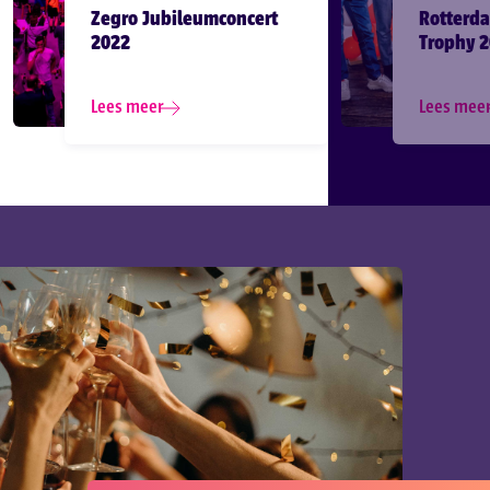
Zegro Jubileumconcert
Rotterda
2022
Trophy 
Lees meer
Lees mee