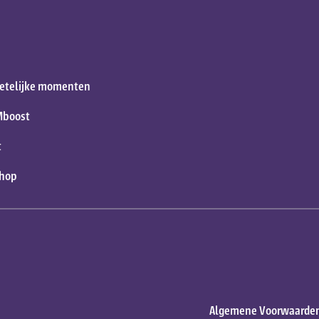
etelijke momenten
Mboost
t
shop
Algemene Voorwaarde