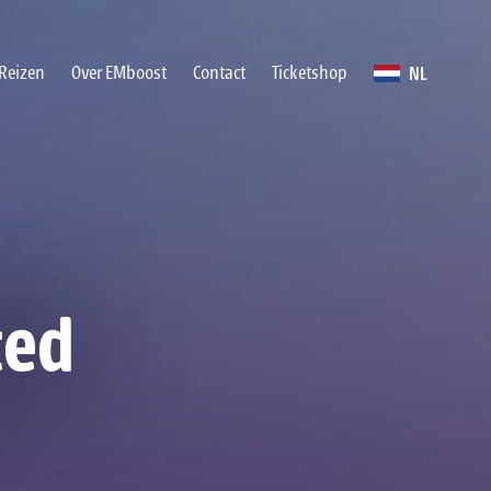
NL
Reizen
Over EMboost
Contact
Ticketshop
ted